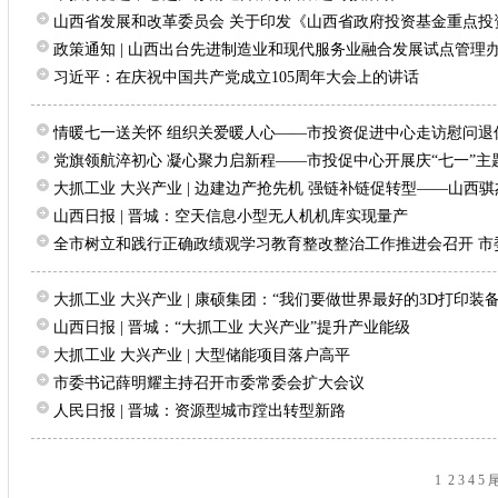
山西省发展和改革委员会 关于印发《山西省政府投资基金重点投资
政策通知 | 山西出台先进制造业和现代服务业融合发展试点管理
习近平：在庆祝中国共产党成立105周年大会上的讲话
情暖七一送关怀 组织关爱暖人心——市投资促进中心走访慰问退
党旗领航淬初心 凝心聚力启新程——市投促中心开展庆“七一”主
大抓工业 大兴产业 | 边建边产抢先机 强链补链促转型——山西骐杰
山西日报 | 晋城：空天信息小型无人机机库实现量产
全市树立和践行正确政绩观学习教育整改整治工作推进会召开 市委
大抓工业 大兴产业 | 康硕集团：“我们要做世界最好的3D打印装备
山西日报 | 晋城：“大抓工业 大兴产业”提升产业能级
大抓工业 大兴产业 | 大型储能项目落户高平
市委书记薛明耀主持召开市委常委会扩大会议
人民日报 | 晋城：资源型城市蹚出转型新路
1
2
3
4
5