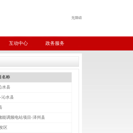
无障碍
互动中心
政务服务
目名称
沁水县
-沁水县
县
合储能调频电站项目-泽州县
发区