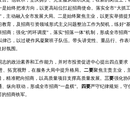
一是始终把准方向，以更高站位扛起招商使命。落实全市“大抓工
度”，主动融入全市发展大局。二是始终聚焦主业，以更实举措提
习教育，及招商引资领域形式主义问题整治工作为契机，练好“基
新招商；强化“闭环调度”，落实“招落一体”机制，形成全市招商
律己，以过硬作风凝聚班子队伍。带头讲党性、重品行、作表率
良好氛围。
同志的政治素养和工作能力，并对市投资促进中心提出四点要求
先进、拓宽视野，在服务大局中提升格局。
二要
聚焦主责主业，
举措，精准靶向招商，以高质量项目支撑高质量发展。
三要
强化协
、纵向联动，形成全市招商“一盘棋”。
四要
严守纪律规矩，守
可的招商铁军。